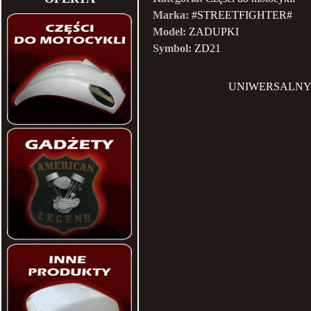
Marka:
#STREETFIGHTER#
Model:
ZADUPKI
Symbol:
ZD21
UNIWERSALNY 