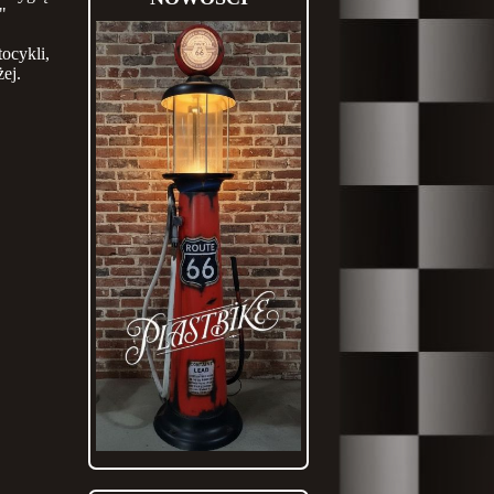
"
ocykli,
iżej.