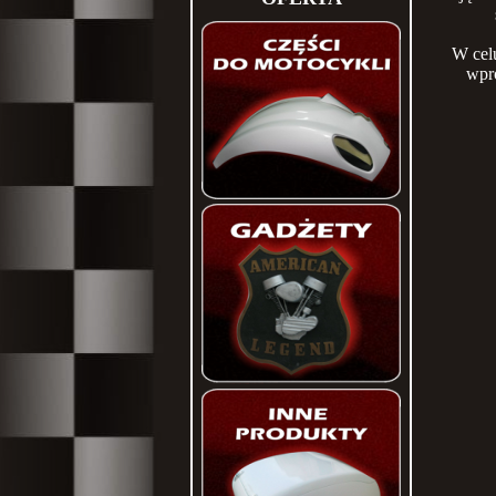
W celu
wpro